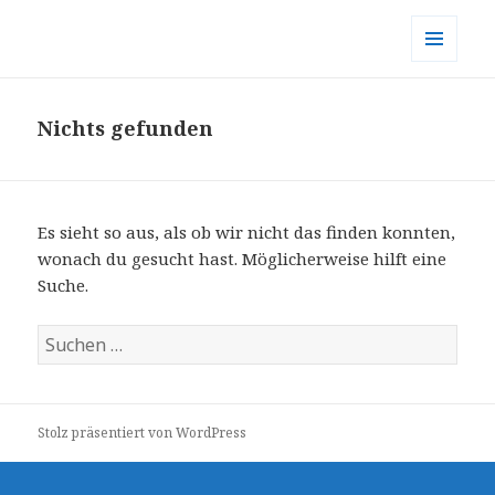
MENÜ
UND
WIDGETS
Nichts gefunden
Es sieht so aus, als ob wir nicht das finden konnten,
wonach du gesucht hast. Möglicherweise hilft eine
Suche.
S
u
c
h
Stolz präsentiert von WordPress
e
n